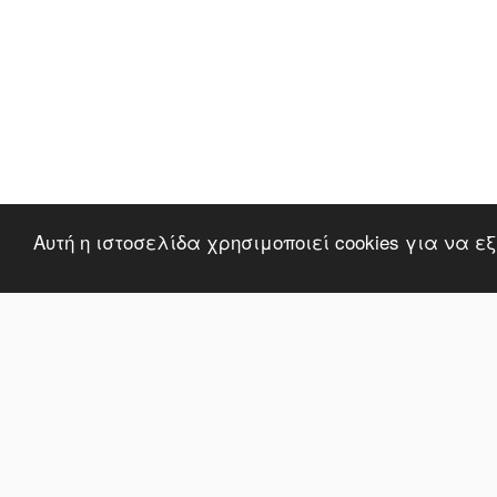
The Candle Land
Πνευματικά Δικαιώματα © 2026 Όλα τα δικαιώματα κατοχ
Όροι Χρήσης
|
Προστασία Προσωπικών Δεδομένων
|