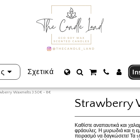
Σχετικά
ες
In
wberry Waxmelts 3.50€ - 8€
Strawberry 
Καθίστε αναπαυτικά και χαλα
φράουλες. Η μυρωδιά και η ε
πειρασμό να δαγκώσετε! Τα st