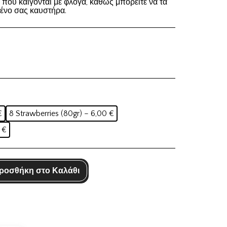
ά που καίγονται με φλόγα, καθώς μπορείτε να τα
ένο σας καυστήρα.
×
€
8 Strawberries (80gr) – 6,00 €
 €
ME10'
ροσθήκη στο Καλάθι
ΓΕΛΙΑ