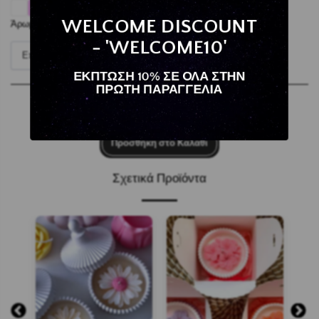
WELCOME DISCOUNT
Άρωμα:
*
- 'WELCOME10'
Επιλέξτε το Στοιχείο
ΕΚΠΤΩΣΗ 10% ΣΕ ΟΛΑ ΣΤΗΝ
ΠΡΩΤΗ ΠΑΡΑΓΓΕΛΙΑ
Προσθήκη στο Καλάθι
Σχετικά Προϊόντα