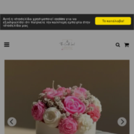
Αυτή η ιστοσελίδα χρησιμοποιεί cookies για να
Το κατάλαβα!
εξασφαλίσει ότι παίρνετε την καλύτερη εμπειρία στην
ιστοσελίδα μας
Αρχική σελίδα
Κατηγορίες
Ceramic Flower Bouquet
HOT