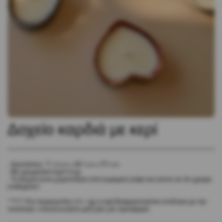
Δοχείο καρδιά με κερί
• Διαστάσεις: Υ 2,5cm x Μ 7cm x Π 7cm
• Με αρωματικό κερί 40γρ
• Το δοχείο είναι χειροποίητο από κεραμικό γύψο και γίνετε σε ότι χρώμα
επιθυμείτε!!
**Υ.Γ (Για παραγγελίες 40+ τμχ η τιμή διαφοροποιείται ανάλογα με την
ποσότητα, επικοινωνήστε μαζί μας για προσφορά)