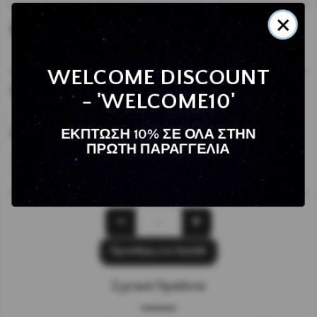
×
6
€
WELCOME DISCOUNT
Χρώμα Δοχείου:
*
- 'WELCOME10'
ΕΚΠΤΩΣΗ 10% ΣΕ ΟΛΑ ΣΤΗΝ
Αρώματα:
*
ΠΡΩΤΗ ΠΑΡΑΓΓΕΛΙΑ
Επιλέξτε το Στοιχείο
Προσθήκη στο Καλάθι
Σχετικά Προϊόντα