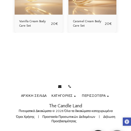
Vanilla Cream Body
Caramel Cream Body
B 
0
€
20
€
20
€
Care Set
Care Set
10
ΑΡΧΙΚΉ ΣΕΛΊΔΑ
ΚΑΤΗΓΟΡΊΕΣ
ΠΕΡΙΣΣΌΤΕΡΑ
The Candle Land
Πνευματικά Δικαιώματα © 2026 Όλα τα δικαιώματα κατοχυρωμένα
Όροι Χρήσης
|
Προστασία Προσωπικών Δεδομένων
|
Δήλωση
Προσβασιμότητας